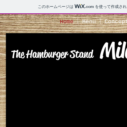
このホームページは
.com
を使って作成され
Home
Menu
Concep
Mi
The Hamburger Stand
peace begins with smile