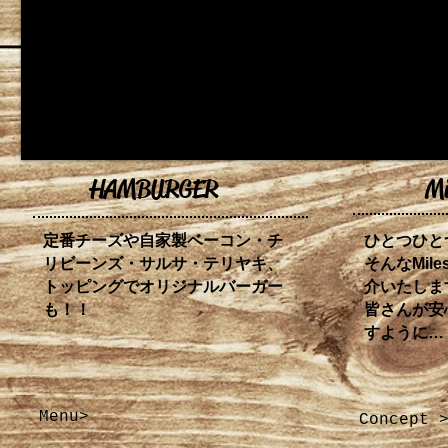
smile begins with "miles"
HAMBURGER
Mi
定
番チーズや自家製ベーコン・チ
ひとつひと
リビーンズ・サルサ・テリヤキ、
そんなMil
トッピングでオリジナルバーガー
介いたしま
も！！
皆さんが安
すように…
Menu>
Concept 